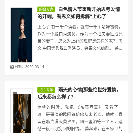
白色情人节重新开始思考爱情
约会专家
的开端，看思文如何拆解“上心了”
上心了 有一千个读者，就有一千个哈姆雷特。
作为一个脱口秀演员，作为一个把夫妻过成兄
弟的妻子，思文对上心的理解是怎样的呢？ 思
文 中国优秀脱口秀演员，笑果文化编剧。 善...
日期：2020-03-14
雨天的心情|那些绝世好爱情，
约会专家
后来都怎么样了？
惊蛰的时候，我把 《东邪西毒》 又看了一
遍。哥哥演的欧阳锋仿佛从未老去，他就一直
留在那片漫天黄沙里，喝一盏酒等一个人，遗
憾一段不可挽回的旧情。 算起来，在王家卫的