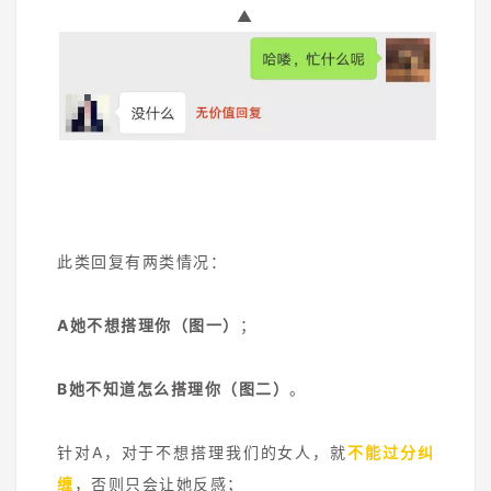
▲
此类回复有两类情况：
A她不想搭理你（图一）
；
B她不知道怎么搭理你（图二）
。
针对A，对于不想搭理我们的女人，就
不能过分纠
缠
，否则只会让她反感；