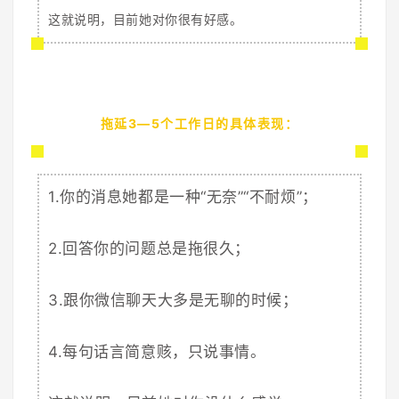
这就说明，目前她对你很有好感。
拖延3—5个工作日的具体表现：
1.你的消息她都是一种“无奈”“不耐烦”；
2.回答你的问题总是拖很久；
3.跟你微信聊天大多是无聊的时候；
4.每句话言简意赅，只说事情。