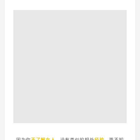
因为你
不了解女人
，没有类似的相处
经验
，更不知