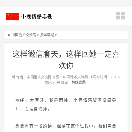
中国话术交流网
>
撩妹套路
>
这样微信聊天，这样回她一定喜
欢你
作者：中国话术交流网 来源：中国话术交流网
发布时间：2018-
08-07
栏目：
撩妹套路
哈喽，大家好，我是雨纯，小鹿情感资深情感导
师，心理咨询师。
想要拥有一段感情，但是在这个过程中，我们需要