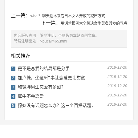
上一篇：
what？聊天话术来看日本女人开放的减压方式！
下一篇：
用话术惯例大全解决女生莫名其妙的气点
内容版权声明：除非注明，否则皆为本站原创文章。
转载注明出处：
/koucai/465.html
相关推荐
2019-12-20
是不是恋爱的结局都是分手
1
2019-12-20
加点糖，坐这5件事让恋爱更让甜蜜
2
2019-12-20
和微胖男生恋爱有多甜?
3
2019-12-20
犀牛不会恋爱
4
2019-12-20
撩妹没有话题怎么办？这三个百搭话题，
5