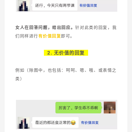
女人在回答问题，给出回应。
针对此类的回复，我
们同样进行
有价值回复
即可。
2. 无价值的回复
例如（除图中，也包括：呵呵、嗯、哦、或表情之
类）