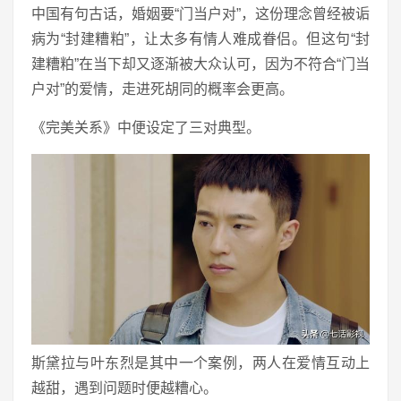
中国有句古话，婚姻要“门当户对”，这份理念曾经被诟
病为“封建糟粕”，让太多有情人难成眷侣。但这句“封
建糟粕”在当下却又逐渐被大众认可，因为不符合“门当
户对”的爱情，走进死胡同的概率会更高。
《完美关系》中便设定了三对典型。
斯黛拉与叶东烈是其中一个案例，两人在爱情互动上
越甜，遇到问题时便越糟心。