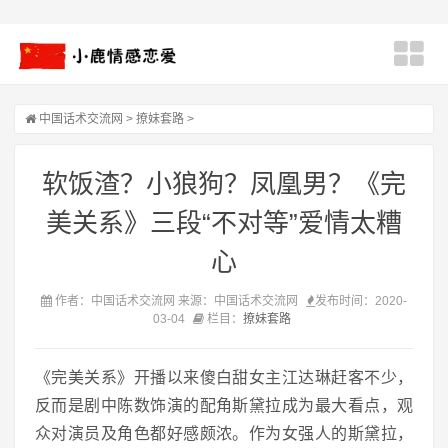
中国话术交流网
>
撩妹套路
>
软饭渣？小狼狗？凤凰男？《完
美关系》三段“不对等”爱情太糟
心
作者：中国话术交流网 来源：中国话术交流网
发布时间：2020-
03-04
栏目：
撩妹套路
《完美关系》开播以来傻白甜女主江达琳赶客不少，
反而是剧中陈数饰演的配角斯黛拉成为最大看点，观
众对演员及角色都好感颇浓。作为女强人的斯黛拉，