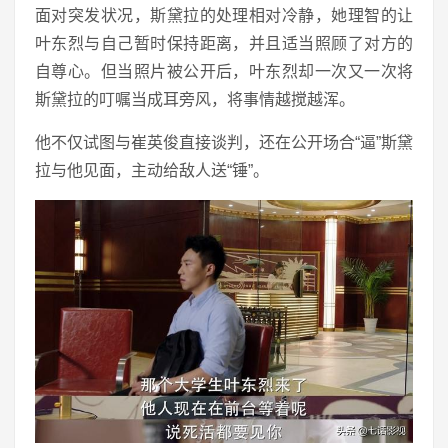
面对突发状况，斯黛拉的处理相对冷静，她理智的让
叶东烈与自己暂时保持距离，并且适当照顾了对方的
自尊心。但当照片被公开后，叶东烈却一次又一次将
斯黛拉的叮嘱当成耳旁风，将事情越搅越浑。
他不仅试图与崔英俊直接谈判，还在公开场合“逼”斯黛
拉与他见面，主动给敌人送“锤”。