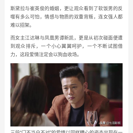
斯黛拉与崔英俊的婚姻，更让观众看到了软饭男的反
噬有多么可怕，情感与物质的双重背叛，连女强人都
难以招架。
而女主江达琳与凤凰男谭新凯，更是从初次碰面便遭
到观众排斥，一个小心翼翼呵护，一个不断试图借
力，这段爱情注定会以狗血收场。
三段“门不当户不对”的爱情以同样糟心的姿态出现在一