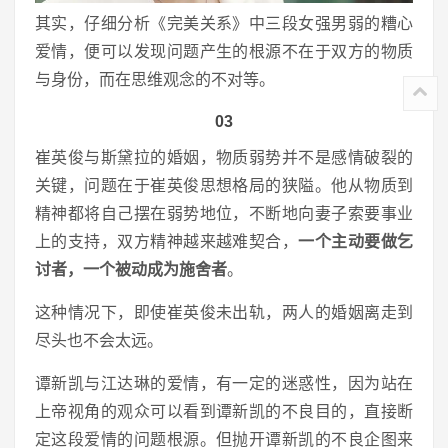
其实，仔细分析《完美关系》中三段女强男弱的糟心
爱情，便可以发现问题产生的根源不在于双方的物质
与身份，而在思维观念的不对等。
03
崔英俊与斯黛拉的婚姻，物质弱势并不是感情破裂的
关键，问题在于崔英俊思想格局的狭隘。他从物质到
精神都将自己摆在弱势地位，不断地向妻子索要事业
上的支持，双方精神越来越难契合，
一个主动要做乞
讨者，一个被动成为施舍者
。
这种情况下，即使崔英俊未出轨，两人的婚姻离走到
尽头也不会太远。
谭新凯与江达琳的爱情，有一定的迷惑性，因为站在
上帝视角的观众可以看到谭新凯的不良目的，直接断
定这段爱情的问题根源。但抛开谭新凯的不良企图来