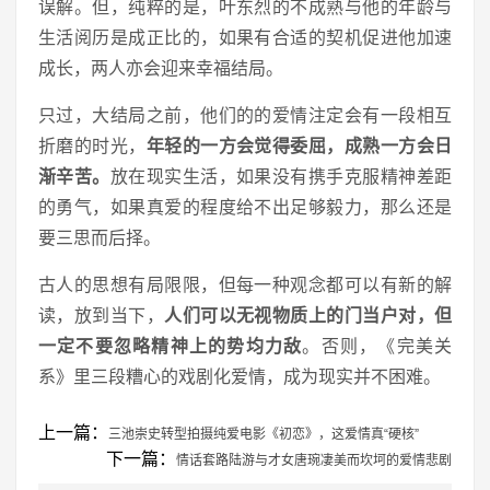
误解。但，纯粹的是，叶东烈的不成熟与他的年龄与
生活阅历是成正比的，如果有合适的契机促进他加速
成长，两人亦会迎来幸福结局。
只过，大结局之前，他们的的爱情注定会有一段相互
折磨的时光，
年轻的一方会觉得委屈，成熟一方会日
渐辛苦。
放在现实生活，如果没有携手克服精神差距
的勇气，如果真爱的程度给不出足够毅力，那么还是
要三思而后择。
古人的思想有局限限，但每一种观念都可以有新的解
读，放到当下，
人们可以无视物质上的门当户对，但
一定不要忽略精神上的势均力敌
。否则，《完美关
系》里三段糟心的戏剧化爱情，成为现实并不困难。
上一篇：
三池崇史转型拍摄纯爱电影《初恋》，这爱情真“硬核”
下一篇：
情话套路陆游与才女唐琬凄美而坎坷的爱情悲剧