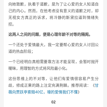
向她致歉，执着于道歉，是为了让心爱的女人知道自
己的内心。然而，在他考虑没有意义的道歉之时，却
无视女方真正的诉求，将冷静的斯黛拉逼到情绪失
控。
这两人之间的问题，便是心理年龄不对等的隔阂。
一个还处于爱情最大，我一定要帮心爱的女人讨回公
道的热血阶段；
一个已经明白真相需要靠方法才能呈现，会暂时抛开
暧昧，用理智的方式将风险最小化。
这份思维上的不对等，让他们有爱情很容易产生分
歧，修成正果的路上注定充满荆棘。推荐阅读：《
甘
薇向贾跃亭索赔40亿，壕的爱情我们不懂
》
02