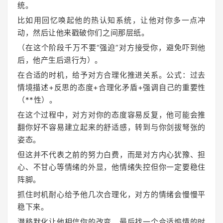
统。
比如用回忆唤起他的热认知系统，让他对你多一点冲
动，然后让他来戳破你们之间那层纸。
（在这个阶段千万不要“强迫”对方接受你，避免吓到他
后，他产生后退行为）。
在合适的时机，给予对方合理化推进关系。公式：过去
情境描述+反思的态度+合理化矛盾+强调自己的重要性
（**性）。
在这个过程中，对方对你的态度容易反复，他可能会推
翻你好不容易建立起来的舒适感，转到与你剑拔弩张的
姿态。
但这并不代表之前的努力白费，而是对方内心犹豫、担
心、不甘心等情绪的外显，他情绪失控但你一定要稳住
阵脚。
抓住时机耐心给予他几次合理化，对方的情绪会慢慢平
稳下来。
潜移默化让他相信你的改变，最后找一个合适煽情的时