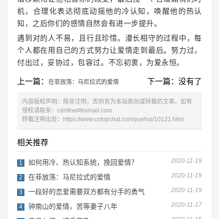
机，合理化表达彻底动摇他的冷认知，唤醒他的热认
知，之后你们的感情自然会有进一步提升。
遇到对的人不易，且行且珍惜。漫长相守的过程中，每
个人都在用自己的方式努力让爱情走到最后。努力过，
付出过，妥协过，包容过。不忘初衷，为爱永恒。
上一篇：
下一篇：没有了
在菲放荡：马尼拉式的爱情
内容版权声明：除非注明，否则皆为本站原创或转载的文章。如有
侵权请联系：cdnfine#foxmail.com
转载注明出处：
https://www.cntopchat.com/yuehui/10121.html
相关推荐
2020-11-19
如何用冷、热认知系统，挽回爱情？
1
2020-11-19
在菲放荡：马尼拉式的爱情
2
2020-11-19
一段好的恋爱需要双方都有分手的勇气
3
2020-11-17
钟南山的爱情，苦等妻子八年
4