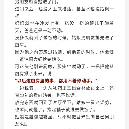
男朋友领着她进了门。
进门之后，也没人上来搭话，甚至水也没给倒一
杯。
妈妈就坐在沙发上有一搭没一搭的跟儿子聊着
天，爸爸还是一动不动。
没多久就到了做饭的时候，姑娘男朋友抢先进了
厨房。
因为他之前答应过姑娘，到他家的时候，他会做
一道油闷大虾给姑娘吃。
可这头他刚进厨房，那头**就动了，一把把他从
厨房揪了出来，说：
“以后这厨房里的事，都用不着你动手。”
一边说着，一边从冰箱里拿出食材放在桌上，还
直勾勾的看向姑娘，也不说话。
放完东西就回到了客厅坐下，姑娘一看这架势，
也瞬间就懂了，撸起袖子就进去做饭了。
姑娘是越做越委屈，时不时把目光投向自己男朋
友求助。