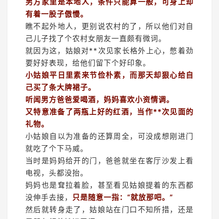
男方家里是本地人，条件只能算一般，可身上却
有着一股子傲慢。
瞧不起外地人，更别说农村的了，所以他们对自
己儿子找了个农村女朋友一直颇有微词。
就因为这，姑娘对**次见家长格外上心，憋着劲
要好好表现，给他们留下个好印象。
小姑娘平日里素来节俭朴素，而那天却狠心给自
己买了条大牌裙子。
听闻男方爸爸爱喝酒，妈妈喜欢小资情调。
又特意准备了两瓶上好的红酒，当作**次见面的
礼物。
小姑娘自以为准备的还算周全，可没成想刚进门
就吃了个下马威。
当时是妈妈给开的门，爸爸就坐在客厅沙发上看
电视，头都没抬。
妈妈也是耷拉着脸，甚至看见姑娘提着的东西都
没伸手去接，
只是随意一指：“就放那吧。”
然后就转身走了，姑娘站在门口不知所措，还是