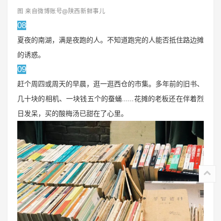
图 来自微博账号@陕西新鲜事儿
08
夏夜的南湖，满是夜跑的人。不知道跑完的人能否抵住路边摊
的诱惑。
09
赶个周四或周天的早晨，逛一逛西仓的市集。多年前的旧书、
几十块的相机、一块钱五个的蚕蛹......花摊的老板还在伴着烈
日发呆，买的酸梅汤已甜在了心里。