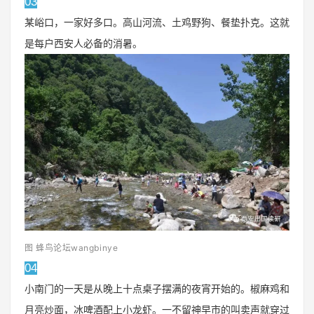
03
某峪口，一家好多口。高山河流、土鸡野狗、餐垫扑克。这就
是每户西安人必备的消暑。
图 蜂鸟论坛wangbinye
04
小南门的一天是从晚上十点桌子摆满的夜宵开始的。椒麻鸡和
月亮炒面，冰啤酒配上小龙虾。一不留神早市的叫卖声就穿过