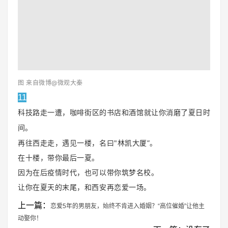
图 来自微博@微观大秦
11
科技路走一遭，咖啡街区的书店和酒馆就让你消磨了夏日时
间。
再往西走走，遇见一楼，名曰"林凯大厦”。
在十楼，带你最后一夏。
因为在后疫情时代，也可以带你筑梦名校。
让你在夏天的末尾，和西安再恋爱一场。
上一篇：
恋爱5年的男朋友，始终不肯进入婚姻？“高位催婚”让他主
动娶你！